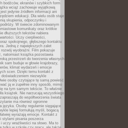
ch bodźców, ekranów i szybkich form
siążka wciąż zachowuje wyjątkową
jest jedynie źródłem informacji ani
ędziem edukacji. Dla wielu osób staje
enią skupienia, odpoczynku i
 podróży. W świecie zdominowanym
hmiastowe komunikaty oraz krótkie
nie dłuższych tekstów nabiera
wartości. Uczy cierpliwości,
 oraz spokojnego, głębszego kontaktu
ra. Jedną z największych zalet
t rozwój wyobraźni. Film pokazuje
z, natomiast książka pozostawia
roką przestrzeń do tworzenia własnych
lnik sam buduje w głowie krajobrazy,
erów, klimat wydarzeń i emocje
ych scen. Dzięki temu kontakt z
est doświadczeniem niezwykle
Dwie osoby czytające tę samą powieść
wać ją w zupełnie inny sposób, mimo
się na tym samym tekście. To właśnie
iła książek. Nie narzucają wszystkiego
 zapraszają do współtworzenia świata
Czytanie ma również ogromne
a języka. Osoby regularnie sięgające
wykle lepiej formułują myśli, bogacą
 łatwiej wyrażają emocje. Kontakt z
 stylami pisania poszerza
i uczy wrażliwości na słowo. Ma to
e tylko w szkole czy pracy, ale także