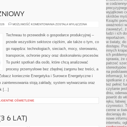
w codziennyc
precyzyjnego
wyjątkowo c
ZNIOWY
skrótów myś
Książki pom
PRZEMYSŁ
2026
MOŻLIWOŚĆ KOMENTOWANIA
ZOSTAŁA WYŁĄCZONA
uważności w 
STOCZNIOWY
zauważyć, że
ludzi i ich 
Techneau to przewodnik o gospodarce produkcyjnej –
reportażom,
przede wszystkim sektorze ciężkim, ale także o tym, co
w światy, do
dostępu. Po
go napędza: technologiach, sieciach, mocy, sterowaniu,
innych kraja
ich problemy
transporcie, ochronie pracy oraz doskonaleniu procesów.
sprawia, że
To punkt spotkań dla osób, które chcą analizować
patrzeć szer
stereotypów.
procesy przemysłowe bez zbędnej żargonu bez treści, a
na podstawi
 Zobacz koniecznie Energetyka i Surowce Energetyczne i
informacji, 
spotkanie z 
 zainteresowania stoją zakłady, system wytwarzania oraz
też pełnić f
czytanie je
ek […]
dniu, oderwa
powrót do wł
LIGENTNE OŚWIETLENIE
ręku, łatwiej
czynności. 
cenne w świ
docierają do
3–6 LAT)
nowe informa
internetu, o
społecznośc