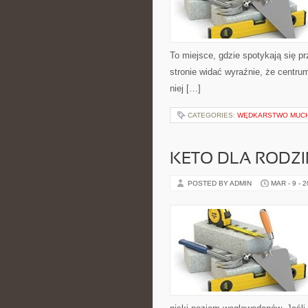
To miejsce, gdzie spotykają się pr
stronie widać wyraźnie, że centru
niej […]
CATEGORIES:
WĘDKARSTWO MUC
KETO DLA RODZIN
POSTED BY ADMIN
MAR - 9 - 