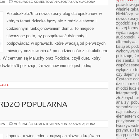
PRZEDSZKOLAK
2026
MOŻLIWOŚĆ KOMENTOWANIA
ZOSTAŁA WYŁĄCZONA
prawdziwego
(3–
6
właśnie tak
LAT)
Przedszkole76 to nowoczesny blog dla opiekunów, w
Niektórzy tw
nowoczesnym
którym temat dziecka łączy się z rodzicielstwem i
zgodzić się 
raczej formy
codziennym funkcjonowaniem domu. To miejsce
wydań papier
stworzone po to, by porządkować dylematy i
audiobooki, 
alternatywą.
podpowiadać w sprawach, które wracają od pierwszych
książek pod
miesięcy oczekiwania aż po codzienność z kilkulatkiem.
wykonywania
pokazuje, że
. W centrum są Maluchy oraz Rodzice, czyli duet, który
nie zanika, 
współczesneg
edszkole76 pokazuje, że wychowanie nie jest jedną
wyłącznie to
czy dajemy 
Czytanie odg
dzieci i mło
WANIA
młodzi ludzie
interpretacj
złożonych pr
analizy, pob
ARDZO POPULARNA
samodzielne
najmłodszych
elementem co
pozytywną re
TURYSTKA
2025
MOŻLIWOŚĆ KOMENTOWANIA
ZOSTAŁA WYŁĄCZONA
tworzyć wokó
TO
przymusu i s
BARDZO
POPULARNA
mogą one by
Japonia, a więc jeden z najwspanialszych krajów na
DZIEDZINA