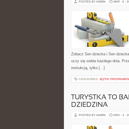
POSTED BY ADMIN
MAR - 6 - 
Zobacz Sen dziecka i Sen dziecka
uczy się siebie każdego dnia. Prz
instrukcją, tylko […]
CATEGORIES:
JĘZYKI PROGRAMO
TURYSTKA TO B
DZIEDZINA
POSTED BY ADMIN
GRU - 3 - 