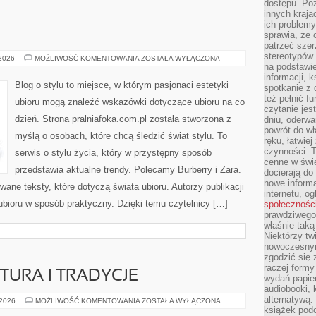
dostępu. Po
innych kraja
ich problemy
sprawia, że
patrzeć szer
stereotypów.
VERSACE
 2026
MOŻLIWOŚĆ KOMENTOWANIA
ZOSTAŁA WYŁĄCZONA
na podstawi
informacji, 
Blog o stylu to miejsce, w którym pasjonaci estetyki
spotkanie z 
też pełnić f
ubioru mogą znaleźć wskazówki dotyczące ubioru na co
czytanie je
dzień. Strona pralniafoka.com.pl została stworzona z
dniu, oderwa
powrót do wł
myślą o osobach, które chcą śledzić świat stylu. To
ręku, łatwiej
czynności. 
serwis o stylu życia, który w przystępny sposób
cenne w świ
przedstawia aktualne trendy. Polecamy Burberry i Zara.
docierają do
nowe informa
ane teksty, które dotyczą świata ubioru. Autorzy publikacji
internetu, o
 ubioru w sposób praktyczny. Dzięki temu czytelnicy […]
społecznośc
prawdziwego
właśnie tak
Niektórzy tw
nowoczesnym
zgodzić się 
raczej formy
TURA I TRADYCJE
wydań papier
audiobooki, 
alternatywą.
EDUKACJA
 2026
MOŻLIWOŚĆ KOMENTOWANIA
ZOSTAŁA WYŁĄCZONA
A
książek pod
KULTURA