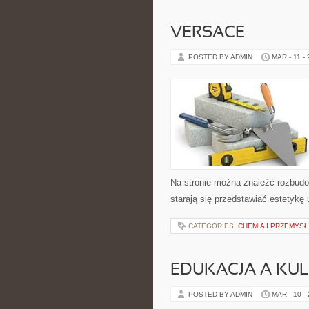
VERSACE
POSTED BY ADMIN
MAR - 11 -
Na stronie można znaleźć rozbudow
starają się przedstawiać estetykę
CATEGORIES:
CHEMIA I PRZEMYSŁ
EDUKACJA A KUL
POSTED BY ADMIN
MAR - 10 -