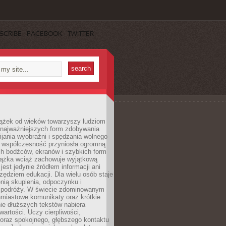
SCRIBE
FACEBOOK
TWITTER
iążek od wieków towarzyszy ludziom
 najważniejszych form zdobywania
ijania wyobraźni i spędzania wolnego
 współczesność przyniosła ogromną
ch bodźców, ekranów i szybkich form
siążka wciąż zachowuje wyjątkową
jest jedynie źródłem informacji ani
ędziem edukacji. Dla wielu osób staje
enią skupienia, odpoczynku i
 podróży. W świecie zdominowanym
hmiastowe komunikaty oraz krótkie
nie dłuższych tekstów nabiera
wartości. Uczy cierpliwości,
 oraz spokojnego, głębszego kontaktu