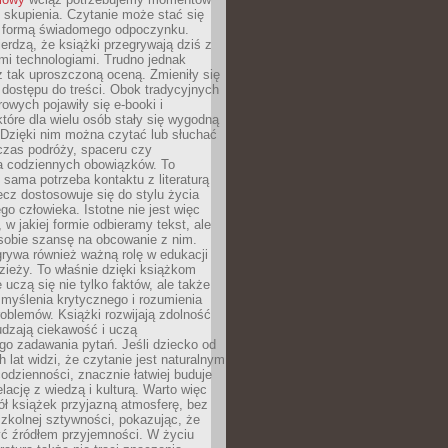
 skupienia. Czytanie może stać się
ą formą świadomego odpoczynku.
ierdzą, że książki przegrywają dziś z
i technologiami. Trudno jednak
z tak uproszczoną oceną. Zmieniły się
 dostępu do treści. Obok tradycyjnych
owych pojawiły się e-booki i
które dla wielu osób stały się wygodną
 Dzięki nim można czytać lub słuchać
czas podróży, spaceru czy
 codziennych obowiązków. To
 sama potrzeba kontaktu z literaturą
lecz dostosowuje się do stylu życia
o człowieka. Istotne nie jest więc
, w jakiej formie odbieramy tekst, ale
sobie szansę na obcowanie z nim.
rywa również ważną rolę w edukacji
dzieży. To właśnie dzięki książkom
 uczą się nie tylko faktów, ale także
i, myślenia krytycznego i rozumienia
oblemów. Książki rozwijają zdolność
udzają ciekawość i uczą
go zadawania pytań. Jeśli dziecko od
 lat widzi, że czytanie jest naturalnym
dzienności, znacznie łatwiej buduje
lację z wiedzą i kulturą. Warto więc
ł książek przyjazną atmosferę, bez
zkolnej sztywności, pokazując, że
ć źródłem przyjemności. W życiu