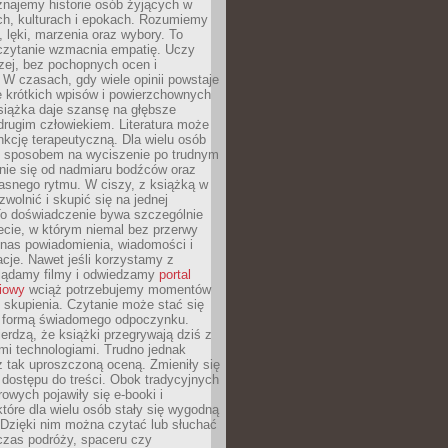
znajemy historie osób żyjących w
ch, kulturach i epokach. Rozumiemy
, lęki, marzenia oraz wybory. To
 czytanie wzmacnia empatię. Uczy
zej, bez pochopnych ocen i
 W czasach, gdy wiele opinii powstaje
e krótkich wpisów i powierzchownych
książka daje szansę na głębsze
drugim człowiekiem. Literatura może
unkcję terapeutyczną. Dla wielu osób
st sposobem na wyciszenie po trudnym
nie się od nadmiaru bodźców oraz
asnego rytmu. W ciszy, z książką w
 zwolnić i skupić się na jednej
To doświadczenie bywa szczególnie
ecie, w którym niemal bez przerwy
 nas powiadomienia, wiadomości i
cje. Nawet jeśli korzystamy z
glądamy filmy i odwiedzamy
portal
iowy
wciąż potrzebujemy momentów
 skupienia. Czytanie może stać się
ą formą świadomego odpoczynku.
ierdzą, że książki przegrywają dziś z
i technologiami. Trudno jednak
z tak uproszczoną oceną. Zmieniły się
 dostępu do treści. Obok tradycyjnych
owych pojawiły się e-booki i
które dla wielu osób stały się wygodną
 Dzięki nim można czytać lub słuchać
czas podróży, spaceru czy