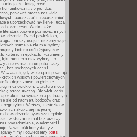
h relacjach. Umiejętność
 komunikowania się jest dziś
enna, ponieważ otacza nas wiele
lowych, uproszczeń i nieporozumień.
agają uporządkować myślenie i uczą
odbiorze treści. Warto także
 literatura pozwala poznawać innych
doświadczenia. Dzięki powieściom,
 biografiom czy esejom możemy wejść
 których normalnie nie mielibyśmy
znajemy historie osób żyjących w
ch, kulturach i epokach. Rozumiemy
, lęki, marzenia oraz wybory. To
 czytanie wzmacnia empatię. Uczy
zej, bez pochopnych ocen i
 W czasach, gdy wiele opinii powstaje
e krótkich wpisów i powierzchownych
książka daje szansę na głębsze
drugim człowiekiem. Literatura może
unkcję terapeutyczną. Dla wielu osób
st sposobem na wyciszenie po trudnym
nie się od nadmiaru bodźców oraz
asnego rytmu. W ciszy, z książką w
 zwolnić i skupić się na jednej
To doświadczenie bywa szczególnie
ecie, w którym niemal bez przerwy
 nas powiadomienia, wiadomości i
cje. Nawet jeśli korzystamy z
glądamy filmy i odwiedzamy
portal
iowy
wciąż potrzebujemy momentów