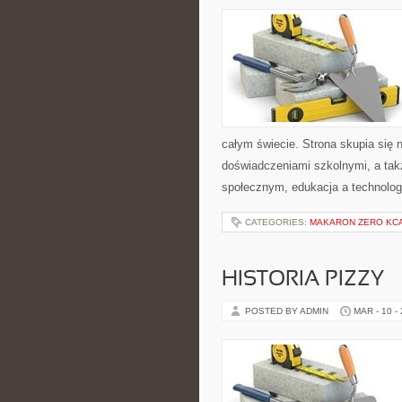
całym świecie. Strona skupia si
doświadczeniami szkolnymi, a tak
społecznym, edukacja a technolog
CATEGORIES:
MAKARON ZERO KC
HISTORIA PIZZY
POSTED BY ADMIN
MAR - 10 -