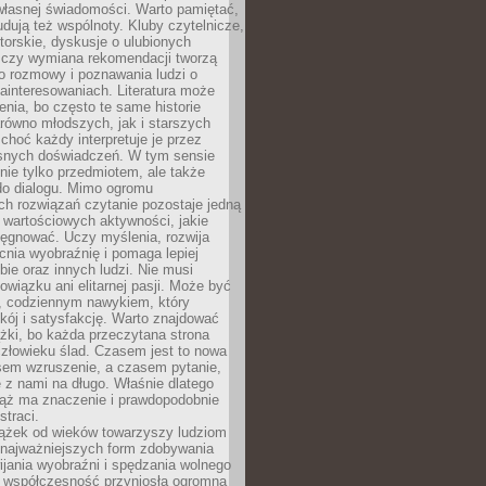
własnej świadomości. Warto pamiętać,
udują też wspólnoty. Kluby czytelnicze,
torskie, dyskusje o ulubionych
 czy wymiana rekomendacji tworzą
o rozmowy i poznawania ludzi o
ainteresowaniach. Literatura może
enia, bo często te same historie
równo młodszych, jak i starszych
 choć każdy interpretuje je przez
snych doświadczeń. W tym sensie
 nie tylko przedmiotem, ale także
do dialogu. Mimo ogromu
h rozwiązań czytanie pozostaje jedną
j wartościowych aktywności, jakie
ęgnować. Uczy myślenia, rozwija
nia wyobraźnię i pomaga lepiej
bie oraz innych ludzi. Nie musi
wiązku ani elitarnej pasji. Może być
 codziennym nawykiem, który
kój i satysfakcję. Warto znajdować
żki, bo każda przeczytana strona
złowieku ślad. Czasem jest to nowa
sem wzruszenie, a czasem pytanie,
e z nami na długo. Właśnie dlatego
ciąż ma znaczenie i prawdopodobnie
straci.
iążek od wieków towarzyszy ludziom
 najważniejszych form zdobywania
ijania wyobraźni i spędzania wolnego
 współczesność przyniosła ogromną