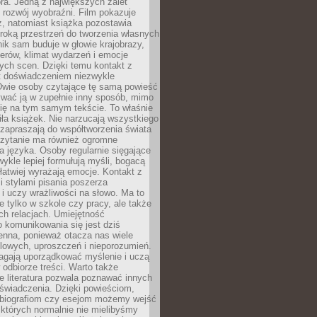
ra. Jedną z największych zalet
t rozwój wyobraźni. Film pokazuje
z, natomiast książka pozostawia
roką przestrzeń do tworzenia własnych
lnik sam buduje w głowie krajobrazy,
erów, klimat wydarzeń i emocje
ych scen. Dzięki temu kontakt z
est doświadczeniem niezwykle
Dwie osoby czytające tę samą powieść
wać ją w zupełnie inny sposób, mimo
się na tym samym tekście. To właśnie
iła książek. Nie narzucają wszystkiego
 zapraszają do współtworzenia świata
Czytanie ma również ogromne
a języka. Osoby regularnie sięgające
wykle lepiej formułują myśli, bogacą
 łatwiej wyrażają emocje. Kontakt z
 stylami pisania poszerza
i uczy wrażliwości na słowo. Ma to
e tylko w szkole czy pracy, ale także
h relacjach. Umiejętność
 komunikowania się jest dziś
enna, ponieważ otacza nas wiele
lowych, uproszczeń i nieporozumień.
agają uporządkować myślenie i uczą
odbiorze treści. Warto także
 literatura pozwala poznawać innych
doświadczenia. Dzięki powieściom,
 biografiom czy esejom możemy wejść
 których normalnie nie mielibyśmy