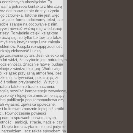
 codziennych obowiązków. To
 sama potrzeba kontaktu z literaturą
lecz dostosowuje się do stylu życia
o człowieka. Istotne nie jest więc
, w jakiej formie odbieramy tekst, ale
sobie szansę na obcowanie z nim.
rywa również ważną rolę w edukacji
dzieży. To właśnie dzięki książkom
 uczą się nie tylko faktów, ale także
i, myślenia krytycznego i rozumienia
oblemów. Książki rozwijają zdolność
udzają ciekawość i uczą
go zadawania pytań. Jeśli dziecko od
 lat widzi, że czytanie jest naturalnym
dzienności, znacznie łatwiej buduje
lację z wiedzą i kulturą. Warto więc
ł książek przyjazną atmosferę, bez
zkolnej sztywności, pokazując, że
ć źródłem przyjemności. W życiu
ratura także nie traci znaczenia.
agają rozwijać kompetencje zawodowe,
ryzonty i lepiej rozumieć zmieniający
obra publikacja popularnonaukowa czy
rafi wyjaśnić zjawiska społeczne,
i kulturowe znacznie lepiej niż krótki
eci. Równocześnie powieści
ą nam o sprawach uniwersalnych:
otności, ambicji, stracie, nadziei czy
. Dzięki temu czytanie nie jest jedynie
 narzędziem, lecz także sposobem na