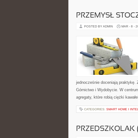
PRZEMYSŁ STOC
POSTED BY ADMIN
MAR - 8 - 
jednocześnie doceniają praktykę.
Górnictwo i Wydobycie. W centrum
agregaty, które robią ciężki kawał
CATEGORIES:
SMART HOME I INTE
PRZEDSZKOLAK (