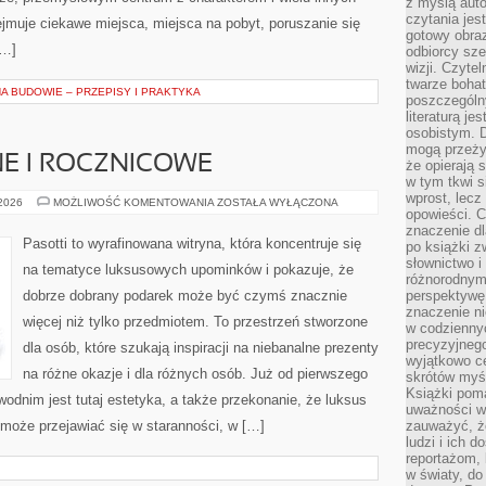
z myślą auto
czytania jes
jmuje ciekawe miejsca, miejsca na pobyt, poruszanie się
gotowy obra
[…]
odbiorcy sze
wizji. Czyte
twarze bohat
A BUDOWIE – PRZEPISY I PRAKTYKA
poszczególn
literaturą j
osobistym. 
mogą przeży
E I ROCZNICOWE
że opierają 
w tym tkwi s
wprost, lecz
PREZENTY
 2026
MOŻLIWOŚĆ KOMENTOWANIA
ZOSTAŁA WYŁĄCZONA
opowieści. 
ŚLUBNE
I
znaczenie dl
ROCZNICOWE
Pasotti to wyrafinowana witryna, która koncentruje się
po książki z
słownictwo i
na tematyce luksusowych upominków i pokazuje, że
różnorodnymi
dobrze dobrany podarek może być czymś znacznie
perspektywę 
znaczenie ni
więcej niż tylko przedmiotem. To przestrzeń stworzone
w codziennyc
precyzyjnego
dla osób, które szukają inspiracji na niebanalne prezenty
wyjątkowo c
na różne okazje i dla różnych osób. Już od pierwszego
skrótów myś
Książki pom
dnim jest tutaj estetyka, a także przekonanie, że luksus
uważności w 
 może przejawiać się w staranności, w […]
zauważyć, że
ludzi i ich 
reportażom,
w światy, do