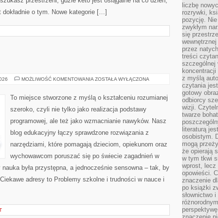
szukasz przestrzeni, gdzie keto jest osiągalne na co dzień,
liczbę nowy
est dokładnie o tym. Nowe kategorie […]
rozrywki, k
pozycję. Nie 
zwykłym narz
się przestrz
wewnętrznej
przez natyc
treści czyta
szczególnej 
koncentracji
z myślą auto
PRZEDSZKOLA
2026
MOŻLIWOŚĆ KOMENTOWANIA
ZOSTAŁA WYŁĄCZONA
czytania jes
gotowy obra
To miejsce stworzone z myślą o kształceniu rozumianej
odbiorcy sze
wizji. Czyte
szeroko, czyli nie tylko jako realizacja podstawy
twarze bohat
programowej, ale też jako wzmacnianie nawyków. Nasz
poszczególn
literaturą j
blog edukacyjny łączy sprawdzone rozwiązania z
osobistym. 
mogą przeży
narzędziami, które pomagają dzieciom, opiekunom oraz
że opierają 
wychowawcom poruszać się po świecie zagadnień w
w tym tkwi s
wprost, lecz
 nauka była przystępna, a jednocześnie sensowna – tak, by
opowieści. 
. Ciekawe adresy to Problemy szkolne i trudności w nauce i
znaczenie dl
po książki z
słownictwo i
różnorodnymi
perspektywę 
T
znaczenie ni