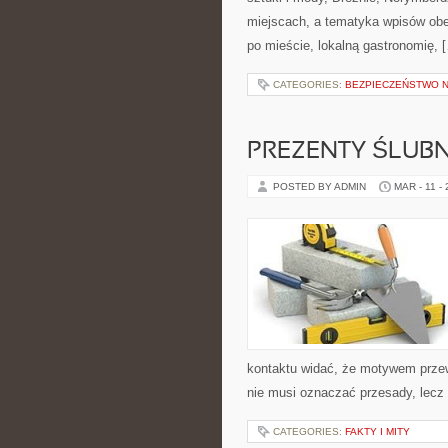
miejscach, a tematyka wpisów obe
po mieście, lokalną gastronomię, 
CATEGORIES:
BEZPIECZEŃSTWO N
PREZENTY ŚLUBN
POSTED BY ADMIN
MAR - 11 -
kontaktu widać, że motywem przewo
nie musi oznaczać przesady, lecz
CATEGORIES:
FAKTY I MITY