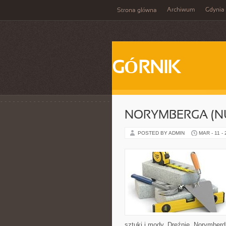
Archiwum
Gdynia
Strona główna
GÓRNIK
NORYMBERGA (N
POSTED BY ADMIN
MAR - 11 -
sztuki i mody, Dreźnie, Norymber