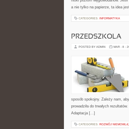
niski poziom węglowodanów. Jeśli 
a nie tylko na papierze, ta idea j
CATEGORIES:
INFORMATYKA
PRZEDSZKOLA
POSTED BY ADMIN
MAR - 8 - 
sposób spokojny. Zależy nam, aby
prowadziła do trwałych rezultatów
Adaptacja […]
CATEGORIES:
ROZWÓJ NIEMOWLĄ