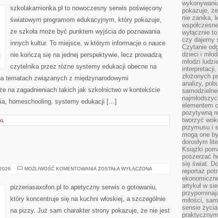
wykonywania
I
szkolakamionka.pl to nowoczesny serwis poświęcony
pokazuje, że
TRADYCJE
nie zanika, 
światowym programom edukacyjnym, który pokazuje,
współczesneg
że szkoła może być punktem wyjścia do poznawania
wyłącznie to
czy dajemy 
innych kultur. To miejsce, w którym informacje o nauce
Czytanie odg
dzieci i mło
nie kończą się na jednej perspektywie, lecz prowadzą
młodzi ludzie
czytelnika przez różne systemy edukacji obecne na
interpretacj
złożonych pr
ę na tematach związanych z międzynarodowymi
analizy, pob
że na zagadnieniach takich jak szkolnictwo w kontekście
samodzielne
najmłodszych
ia, homeschooling, systemy edukacji […]
elementem co
pozytywną re
tworzyć wokó
AL
przymusu i s
mogą one by
dorosłym lite
Książki pom
poszerzać ho
się świat. D
HISTORIA
 2026
MOŻLIWOŚĆ KOMENTOWANIA
ZOSTAŁA WYŁĄCZONA
reportaż pot
PIZZY
ekonomiczne 
artykuł w si
pizzeriasaxofon.pl to apetyczny serwis o gotowaniu,
przypominaj
który koncentruje się na kuchni włoskiej, a szczególnie
miłości, sam
sensie życia
na pizzy. Już sam charakter strony pokazuje, że nie jest
praktycznym