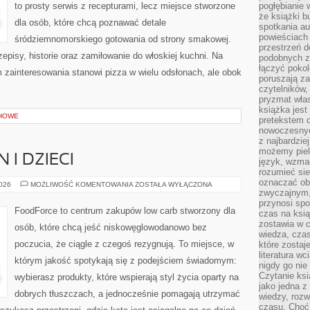
to prosty serwis z recepturami, lecz miejsce stworzone
pogłębianie 
że książki b
dla osób, które chcą poznawać detale
spotkania au
powieściach
śródziemnomorskiego gotowania od strony smakowej.
przestrzeń d
zepisy, historie oraz zamiłowanie do włoskiej kuchni. Na
podobnych z
łączyć pokol
m zainteresowania stanowi pizza w wielu odsłonach, ale obok
poruszają za
czytelników,
pryzmat wła
książka jest
HOWE
pretekstem 
nowoczesnyc
z najbardzie
możemy piel
 I DZIECI
język, wzmac
rozumieć sie
oznaczać obo
KETO
2026
MOŻLIWOŚĆ KOMENTOWANIA
ZOSTAŁA WYŁĄCZONA
DLA
zwyczajnym,
RODZIN
przynosi spo
I
FoodForce to centrum zakupów low carb stworzony dla
czas na ksią
DZIECI
zostawia w c
osób, które chcą jeść niskowęglowodanowo bez
wiedza, cza
poczucia, że ciągle z czegoś rezygnują. To miejsce, w
które zostaj
literatura w
którym jakość spotykają się z podejściem świadomym:
nigdy go nie 
Czytanie ks
wybierasz produkty, które wspierają styl życia oparty na
jako jedna z
dobrych tłuszczach, a jednocześnie pomagają utrzymać
wiedzy, rozw
czasu. Choć