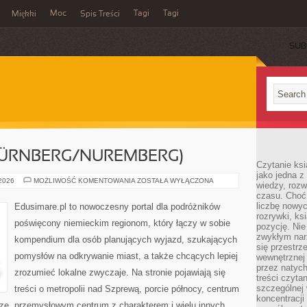
Moc
Tagi
Tagi
Miękki
Spis Treści
SUB
ÜRNBERG/NUREMBERG)
Czytanie ks
jako jedna z
NORYMBERGA
 2026
MOŻLIWOŚĆ KOMENTOWANIA
ZOSTAŁA WYŁĄCZONA
wiedzy, rozw
(NÜRNBERG/NUREMBERG)
czasu. Choć
liczbę nowy
Edusimare.pl to nowoczesny portal dla podróżników
rozrywki, k
poświęcony niemieckim regionom, który łączy w sobie
pozycję. Nie 
zwykłym narz
kompendium dla osób planujących wyjazd, szukających
się przestrz
pomysłów na odkrywanie miast, a także chcących lepiej
wewnętrznej
przez natyc
zrozumieć lokalne zwyczaje. Na stronie pojawiają się
treści czyta
szczególnej 
treści o metropolii nad Szprewą, porcie północy, centrum
koncentracji
dze, przemysłowym centrum z charakterem i wielu innych