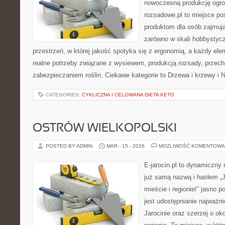
nowoczesną produkcję ogrod
rozsadowe.pl to miejsce p
produktom dla osób zajmuj
zarówno w skali hobbystyczn
przestrzeń, w której jakość spotyka się z ergonomią, a każdy ele
realne potrzeby związane z wysiewem, produkcją rozsady, przec
zabezpieczaniem roślin. Ciekawe kategorie to Drzewa i krzewy i 
CATEGORIES:
CYKLICZNA I CELOWANA DIETA KETO
OSTRÓW WIELKOPOLSKI
POSTED BY ADMIN
MAR - 15 - 2026
MOŻLIWOŚĆ KOMENTOWA
E-jarocin.pl to dynamiczny
już samą nazwą i hasłem „J
mieście i regionie!” jasno 
jest udostępnianie najważni
Jarocinie oraz szerzej o ok