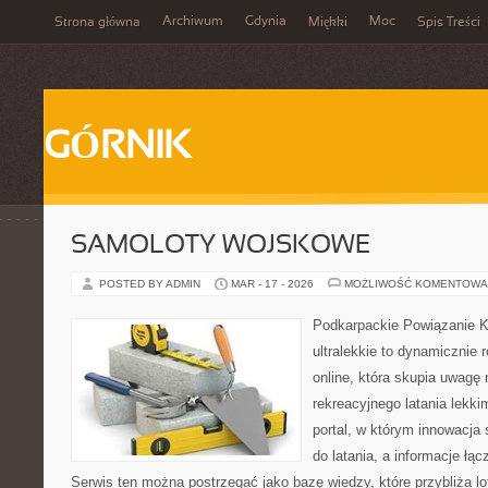
Archiwum
Gdynia
Moc
Strona główna
Miękki
Spis Treści
GÓRNIK
SAMOLOTY WOJSKOWE
POSTED BY ADMIN
MAR - 17 - 2026
MOŻLIWOŚĆ KOMENTOWA
Podkarpackie Powiązanie K
ultralekkie to dynamicznie r
online, która skupia uwagę 
rekreacyjnego latania lekki
portal, w którym innowacja
do latania, a informacje łą
Serwis ten można postrzegać jako bazę wiedzy, które przybliża lot