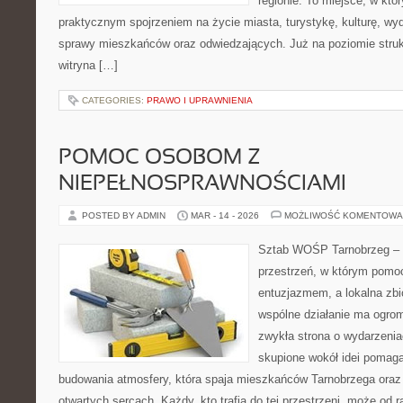
regionie. To miejsce, w któ
praktycznym spojrzeniem na życie miasta, turystykę, kulturę, wyd
sprawy mieszkańców oraz odwiedzających. Już na poziomie strukt
witryna […]
CATEGORIES:
PRAWO I UPRAWNIENIA
POMOC OSOBOM Z
NIEPEŁNOSPRAWNOŚCIAMI
POSTED BY ADMIN
MAR - 14 - 2026
MOŻLIWOŚĆ KOMENTOWA
Sztab WOŚP Tarnobrzeg – G
przestrzeń, w którym pomoc
entuzjazmem, a lokalna zb
wspólne działanie ma ogrom
zwykła strona o wydarzenia
skupione wokół idei pomaga
budowania atmosfery, która spaja mieszkańców Tarnobrzega oraz 
otwartych sercach. Każdy, kto trafia do tej przestrzeni, może od r