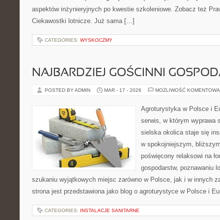
aspektów inżynieryjnych po kwestie szkoleniowe. Zobacz też Prawo
Ciekawostki lotnicze. Już sama […]
CATEGORIES:
WYSKOCZMY
NAJBARDZIEJ GOŚCINNI GOSPO
POSTED BY ADMIN
MAR - 17 - 2026
MOŻLIWOŚĆ KOMENTOWA
Agroturystyka w Polsce i Eu
serwis, w którym wyprawa s
sielska okolica staje się in
w spokojniejszym, bliższym
poświęcony relaksowi na ło
gospodarstw, poznawaniu lo
szukaniu wyjątkowych miejsc zarówno w Polsce, jak i w innych 
strona jest przedstawiona jako blog o agroturystyce w Polsce i Eu
CATEGORIES:
INSTALACJE SANITARNE