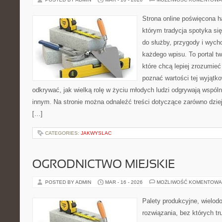
Strona online poświęcona h
którym tradycja spotyka si
do służby, przygody i wych
każdego wpisu. To portal t
które chcą lepiej zrozumie
poznać wartości tej wyjątk
odkrywać, jak wielką rolę w życiu młodych ludzi odgrywają wspóln
innym. Na stronie można odnaleźć treści dotyczące zarówno dziej
[…]
CATEGORIES:
JAKWYSLAC
OGRODNICTWO MIEJSKIE
POSTED BY ADMIN
MAR - 16 - 2026
MOŻLIWOŚĆ KOMENTOWA
Palety produkcyjne, wielodon
rozwiązania, bez których t