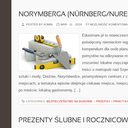
NORYMBERGA (NÜRNBERG/NURE
POSTED BY ADMIN
MAR - 11 - 2026
MOŻLIWOŚĆ KOMENTOWA
Edusimare.pl to nowoczesny
poświęcony niemieckim regi
kompendium dla osób planu
pomysłów na odkrywanie mia
zrozumieć lokalne zwyczaje.
treści o metropolii nad Szp
sztuki i mody, Dreźnie, Norymberdze, przemysłowym centrum z ch
miejscach, a tematyka wpisów obejmuje ciekawe miejsca, miejsca
po mieście, lokalną gastronomię, […]
CATEGORIES:
BEZPIECZEŃSTWO NA BUDOWIE – PRZEPISY I PRAKTYK
PREZENTY ŚLUBNE I ROCZNICOW