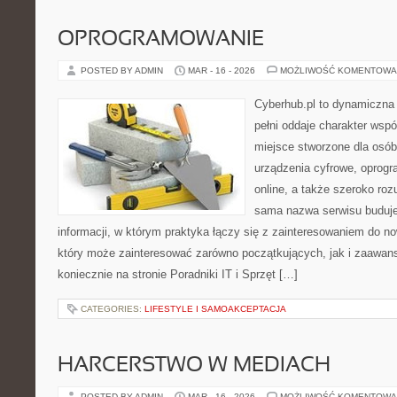
OPROGRAMOWANIE
POSTED BY ADMIN
MAR - 16 - 2026
MOŻLIWOŚĆ KOMENTOWA
Cyberhub.pl to dynamiczna p
pełni oddaje charakter wspó
miejsce stworzone dla osó
urządzenia cyfrowe, oprog
online, a także szeroko ro
sama nazwa serwisu buduje
informacji, w którym praktyka łączy się z zainteresowaniem do n
który może zainteresować zarówno początkujących, jak i zaawa
koniecznie na stronie Poradniki IT i Sprzęt […]
CATEGORIES:
LIFESTYLE I SAMOAKCEPTACJA
HARCERSTWO W MEDIACH
POSTED BY ADMIN
MAR - 16 - 2026
MOŻLIWOŚĆ KOMENTOWA