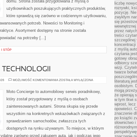
domu. Strona została przygotowana z myślą o
liczbę nowy
rozrywki, k
użytkownikach poszukujących praktycznych produktów,
pozycję. Nie 
które sprawdzą się zarówno w codziennym użytkowaniu,
zwykłym narz
się przestrz
zaawansowanych potrzeb. Nowości to Monitoring i
wewnętrznej
raktyce. Asortyment dostępny na stronie została
przez natyc
treści czyta
powiadać na potrzeby […]
szczególnej 
koncentracji
z myślą auto
 I STÓP
czytania jes
gotowy obra
odbiorcy sze
wizji. Czyte
E TECHNOLOGII
twarze bohat
poszczególn
TESTY
026
MOŻLIWOŚĆ KOMENTOWANIA
ZOSTAŁA WYŁĄCZONA
literaturą j
I
osobistym. 
RECENZJE
TECHNOLOGII
mogą przeży
Moto Concierge to automobilowy serwis poradnikowy,
że opierają 
który został przygotowany z myślą o osobach
w tym tkwi s
wprost, lecz
zainteresowanych autami. Strona skupia się przede
opowieści. 
znaczenie dl
wszystkim na konkretnych wskazówkach związanych z
po książki z
sprawdzaniem samochodów, zwłaszcza tych
słownictwo i
różnorodnymi
dostępnych na rynku używanym. To miejsce, w którym
perspektywę 
zydatne zarówno przed zakupem auta, jak i podczas jego
znaczenie ni