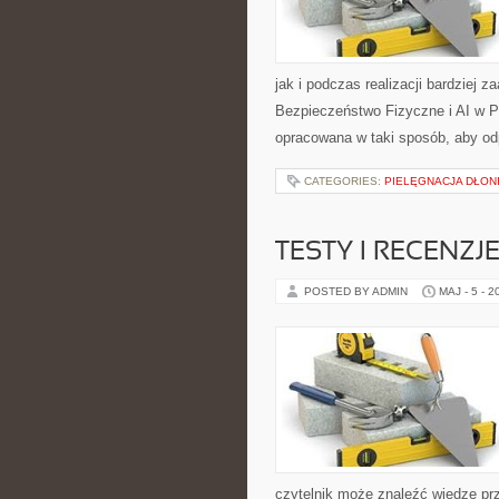
jak i podczas realizacji bardziej 
Bezpieczeństwo Fizyczne i AI w P
opracowana w taki sposób, aby od
CATEGORIES:
PIELĘGNACJA DŁONI
TESTY I RECENZJ
POSTED BY ADMIN
MAJ - 5 - 2
czytelnik może znaleźć wiedzę pr