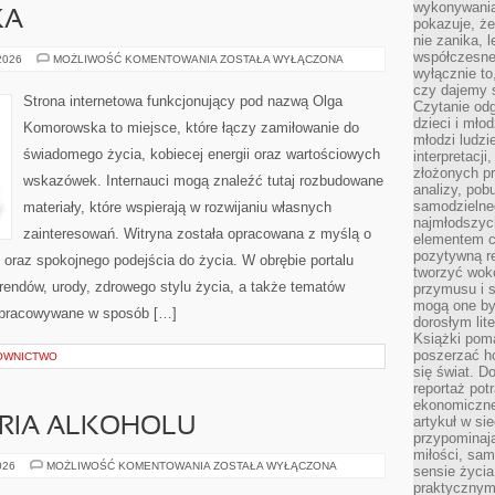
wykonywania
KA
pokazuje, że
nie zanika, 
współczesneg
KULTURA
 2026
MOŻLIWOŚĆ KOMENTOWANIA
ZOSTAŁA WYŁĄCZONA
I
wyłącznie to
SZTUKA
czy dajemy 
Strona internetowa funkcjonujący pod nazwą Olga
Czytanie odg
dzieci i mło
Komorowska to miejsce, które łączy zamiłowanie do
młodzi ludzie
świadomego życia, kobiecej energii oraz wartościowych
interpretacj
złożonych pr
wskazówek. Internauci mogą znaleźć tutaj rozbudowane
analizy, pob
samodzielne
materiały, które wspierają w rozwijaniu własnych
najmłodszych
zainteresowań. Witryna została opracowana z myślą o
elementem co
pozytywną re
i oraz spokojnego podejścia do życia. W obrębie portalu
tworzyć wokó
rendów, urody, zdrowego stylu życia, a także tematów
przymusu i s
mogą one by
opracowywane w sposób […]
dorosłym lite
Książki pom
poszerzać ho
OWNICTWO
się świat. D
reportaż pot
ekonomiczne 
artykuł w si
ORIA ALKOHOLU
przypominaj
miłości, sam
KULTURA
026
MOŻLIWOŚĆ KOMENTOWANIA
ZOSTAŁA WYŁĄCZONA
sensie życia
I
praktycznym
HISTORIA