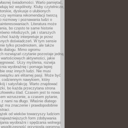
własnej świadomości. Warto pamiętać,
udują też wspólnoty. Kluby czytelnicze,
torskie, dyskusje o ulubionych
 czy wymiana rekomendacji tworzą
o rozmowy i poznawania ludzi o
ainteresowaniach. Literatura może
enia, bo często te same historie
równo młodszych, jak i starszych
 choć każdy interpretuje je przez
snych doświadczeń. W tym sensie
 nie tylko przedmiotem, ale także
do dialogu. Mimo ogromu
h rozwiązań czytanie pozostaje jedną
j wartościowych aktywności, jakie
ęgnować. Uczy myślenia, rozwija
nia wyobraźnię i pomaga lepiej
bie oraz innych ludzi. Nie musi
wiązku ani elitarnej pasji. Może być
 codziennym nawykiem, który
kój i satysfakcję. Warto znajdować
żki, bo każda przeczytana strona
złowieku ślad. Czasem jest to nowa
sem wzruszenie, a czasem pytanie,
e z nami na długo. Właśnie dlatego
ciąż ma znaczenie i prawdopodobnie
straci.
iążek od wieków towarzyszy ludziom
 najważniejszych form zdobywania
ijania wyobraźni i spędzania wolnego
 współczesność przyniosła ogromną