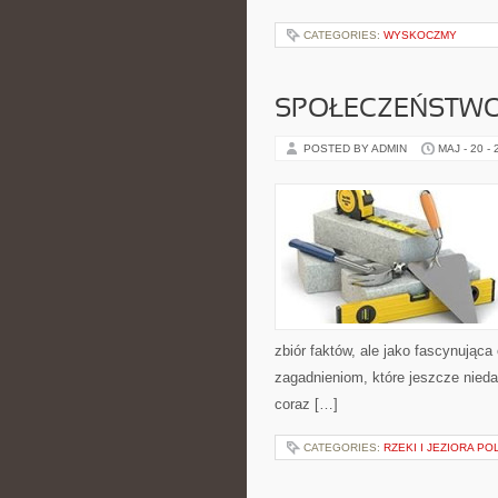
CATEGORIES:
WYSKOCZMY
SPOŁECZEŃSTWO
POSTED BY ADMIN
MAJ - 20 -
zbiór faktów, ale jako fascynując
zagadnieniom, które jeszcze niedawn
coraz […]
CATEGORIES:
RZEKI I JEZIORA PO