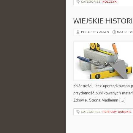
CATEGORIES:
KOLCZYKI
WIEJSKIE HISTOR
POSTED BY ADMIN
MAJ - 3 - 2
zbiór treści, lecz uporządkowana 
przydatność publikowanych materiał
Zdrowie. Strona Madlennn […]
CATEGORIES:
PERFUMY DAMSKIE