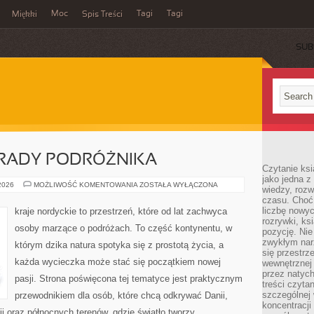
Moc
Tagi
Tagi
Miękki
Spis Treści
SUB
RADY PODRÓŻNIKA
Czytanie ks
jako jedna z
PRAKTYCZNE
 2026
MOŻLIWOŚĆ KOMENTOWANIA
ZOSTAŁA WYŁĄCZONA
wiedzy, rozw
PORADY
czasu. Choć
PODRÓŻNIKA
liczbę nowy
kraje nordyckie to przestrzeń, które od lat zachwyca
rozrywki, k
osoby marzące o podróżach. To część kontynentu, w
pozycję. Nie 
zwykłym narz
którym dzika natura spotyka się z prostotą życia, a
się przestrz
każda wycieczka może stać się początkiem nowej
wewnętrznej
przez natyc
pasji. Strona poświęcona tej tematyce jest praktycznym
treści czyta
szczególnej 
przewodnikiem dla osób, które chcą odkrywać Danii,
koncentracji
dii oraz północnych terenów, gdzie światło tworzy