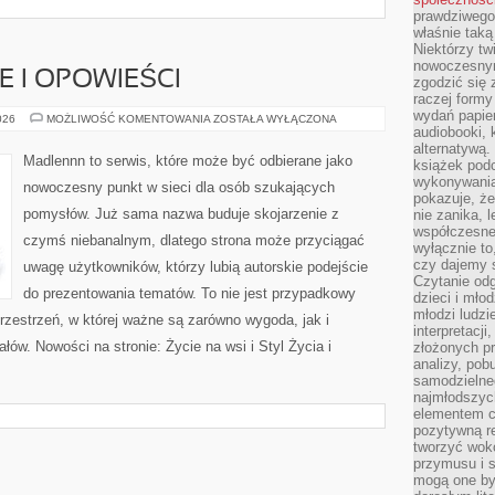
prawdziwego
właśnie tak
Niektórzy tw
nowoczesnym
IE I OPOWIEŚCI
zgodzić się 
raczej formy
wydań papier
WIEJSKIE
026
MOŻLIWOŚĆ KOMENTOWANIA
ZOSTAŁA WYŁĄCZONA
HISTORIE
audiobooki, 
I
alternatywą.
OPOWIEŚCI
Madlennn to serwis, które może być odbierane jako
książek pod
wykonywania
nowoczesny punkt w sieci dla osób szukających
pokazuje, że
pomysłów. Już sama nazwa buduje skojarzenie z
nie zanika, 
współczesneg
czymś niebanalnym, dlatego strona może przyciągać
wyłącznie to
czy dajemy 
uwagę użytkowników, którzy lubią autorskie podejście
Czytanie odg
do prezentowania tematów. To nie jest przypadkowy
dzieci i mło
młodzi ludzie
przestrzeń, w której ważne są zarówno wygoda, jak i
interpretacj
ów. Nowości na stronie: Życie na wsi i Styl Życia i
złożonych pr
analizy, pob
samodzielne
najmłodszych
elementem co
pozytywną re
tworzyć wokó
przymusu i s
mogą one by