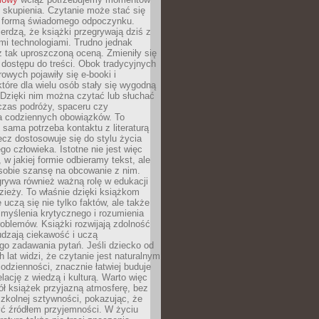
 skupienia. Czytanie może stać się
ą formą świadomego odpoczynku.
ierdzą, że książki przegrywają dziś z
i technologiami. Trudno jednak
z tak uproszczoną oceną. Zmieniły się
 dostępu do treści. Obok tradycyjnych
owych pojawiły się e-booki i
które dla wielu osób stały się wygodną
 Dzięki nim można czytać lub słuchać
czas podróży, spaceru czy
 codziennych obowiązków. To
 sama potrzeba kontaktu z literaturą
lecz dostosowuje się do stylu życia
o człowieka. Istotne nie jest więc
, w jakiej formie odbieramy tekst, ale
sobie szansę na obcowanie z nim.
rywa również ważną rolę w edukacji
dzieży. To właśnie dzięki książkom
 uczą się nie tylko faktów, ale także
i, myślenia krytycznego i rozumienia
oblemów. Książki rozwijają zdolność
udzają ciekawość i uczą
go zadawania pytań. Jeśli dziecko od
 lat widzi, że czytanie jest naturalnym
dzienności, znacznie łatwiej buduje
lację z wiedzą i kulturą. Warto więc
ł książek przyjazną atmosferę, bez
zkolnej sztywności, pokazując, że
ć źródłem przyjemności. W życiu