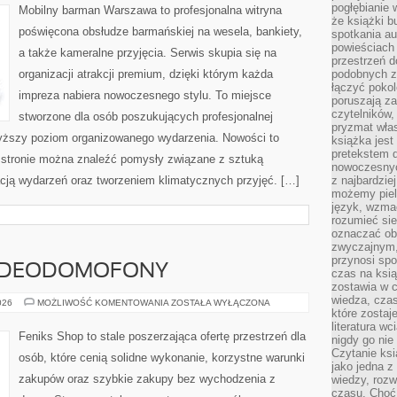
ALKOHOLU
pogłębianie 
Mobilny barman Warszawa to profesjonalna witryna
że książki b
poświęcona obsłudze barmańskiej na wesela, bankiety,
spotkania au
powieściach
a także kameralne przyjęcia. Serwis skupia się na
przestrzeń d
organizacji atrakcji premium, dzięki którym każda
podobnych z
łączyć pokol
impreza nabiera nowoczesnego stylu. To miejsce
poruszają za
czytelników,
stworzone dla osób poszukujących profesjonalnej
pryzmat wła
wyższy poziom organizowanego wydarzenia. Nowości to
książka jest
pretekstem 
Na stronie można znaleźć pomysły związane z sztuką
nowoczesnyc
acją wydarzeń oraz tworzeniem klimatycznych przyjęć. […]
z najbardzie
możemy piel
język, wzmac
rozumieć sie
oznaczać obo
zwyczajnym,
przynosi spo
WIDEODOMOFONY
czas na ksią
zostawia w c
wiedza, cza
MONITORING
026
MOŻLIWOŚĆ KOMENTOWANIA
ZOSTAŁA WYŁĄCZONA
I
które zostaj
WIDEODOMOFONY
literatura w
Feniks Shop to stale poszerzająca ofertę przestrzeń dla
nigdy go nie 
Czytanie ks
osób, które cenią solidne wykonanie, korzystne warunki
jako jedna z
zakupów oraz szybkie zakupy bez wychodzenia z
wiedzy, rozw
czasu. Choć