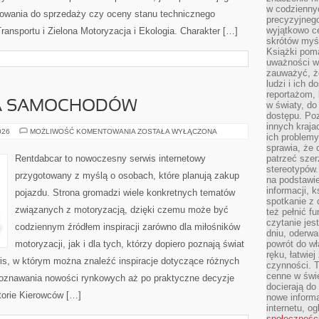
w codziennyc
towania do sprzedaży czy oceny stanu technicznego
precyzyjnego
wyjątkowo c
ransportu i Zielona Motoryzacja i Ekologia. Charakter […]
skrótów myś
Książki pom
uważności w 
zauważyć, że
ludzi i ich 
reportażom,
A SAMOCHODÓW
w światy, do
dostępu. Po
innych kraja
WYPOŻYCZALNIA
026
MOŻLIWOŚĆ KOMENTOWANIA
ZOSTAŁA WYŁĄCZONA
ich problemy
SAMOCHODÓW
sprawia, że
Rentdabcar to nowoczesny serwis internetowy
patrzeć szer
stereotypów.
przygotowany z myślą o osobach, które planują zakup
na podstawi
informacji, 
pojazdu. Strona gromadzi wiele konkretnych tematów
spotkanie z 
związanych z motoryzacją, dzięki czemu może być
też pełnić f
czytanie je
codziennym źródłem inspiracji zarówno dla miłośników
dniu, oderwa
motoryzacji, jak i dla tych, którzy dopiero poznają świat
powrót do wł
ręku, łatwiej
is, w którym można znaleźć inspiracje dotyczące różnych
czynności. 
cenne w świ
poznawania nowości rynkowych aż po praktyczne decyzje
docierają do
torie Kierowców […]
nowe informa
internetu, o
społecznośc