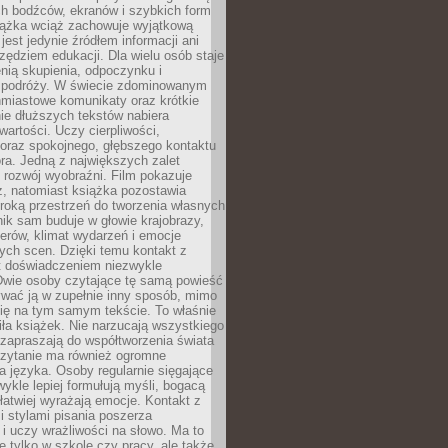
ch bodźców, ekranów i szybkich form
siążka wciąż zachowuje wyjątkową
jest jedynie źródłem informacji ani
ędziem edukacji. Dla wielu osób staje
enią skupienia, odpoczynku i
 podróży. W świecie zdominowanym
hmiastowe komunikaty oraz krótkie
nie dłuższych tekstów nabiera
wartości. Uczy cierpliwości,
 oraz spokojnego, głębszego kontaktu
ra. Jedną z największych zalet
t rozwój wyobraźni. Film pokazuje
z, natomiast książka pozostawia
roką przestrzeń do tworzenia własnych
lnik sam buduje w głowie krajobrazy,
erów, klimat wydarzeń i emocje
ych scen. Dzięki temu kontakt z
est doświadczeniem niezwykle
Dwie osoby czytające tę samą powieść
wać ją w zupełnie inny sposób, mimo
się na tym samym tekście. To właśnie
iła książek. Nie narzucają wszystkiego
 zapraszają do współtworzenia świata
Czytanie ma również ogromne
a języka. Osoby regularnie sięgające
wykle lepiej formułują myśli, bogacą
 łatwiej wyrażają emocje. Kontakt z
 stylami pisania poszerza
i uczy wrażliwości na słowo. Ma to
e tylko w szkole czy pracy, ale także