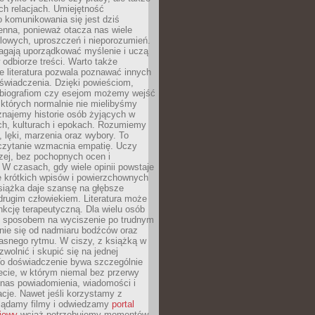
h relacjach. Umiejętność
 komunikowania się jest dziś
enna, ponieważ otacza nas wiele
lowych, uproszczeń i nieporozumień.
agają uporządkować myślenie i uczą
odbiorze treści. Warto także
 literatura pozwala poznawać innych
doświadczenia. Dzięki powieściom,
 biografiom czy esejom możemy wejść
 których normalnie nie mielibyśmy
znajemy historie osób żyjących w
ch, kulturach i epokach. Rozumiemy
, lęki, marzenia oraz wybory. To
 czytanie wzmacnia empatię. Uczy
zej, bez pochopnych ocen i
 W czasach, gdy wiele opinii powstaje
e krótkich wpisów i powierzchownych
książka daje szansę na głębsze
drugim człowiekiem. Literatura może
unkcję terapeutyczną. Dla wielu osób
st sposobem na wyciszenie po trudnym
nie się od nadmiaru bodźców oraz
asnego rytmu. W ciszy, z książką w
 zwolnić i skupić się na jednej
To doświadczenie bywa szczególnie
ecie, w którym niemal bez przerwy
 nas powiadomienia, wiadomości i
cje. Nawet jeśli korzystamy z
glądamy filmy i odwiedzamy
portal
iowy
wciąż potrzebujemy momentów