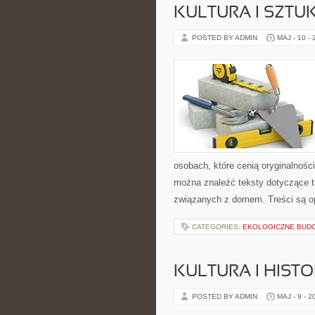
KULTURA I SZTU
POSTED BY ADMIN
MAJ - 10 -
osobach, które cenią oryginalnośc
można znaleźć teksty dotyczące t
związanych z domem. Treści są 
CATEGORIES:
EKOLOGICZNE BUD
KULTURA I HIST
POSTED BY ADMIN
MAJ - 9 - 2