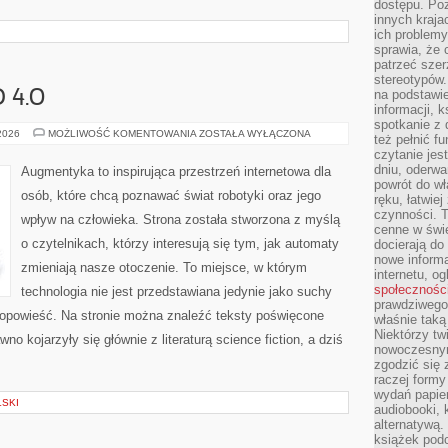
dostępu. Po
innych kraja
ich problemy
sprawia, że
patrzeć szer
stereotypów.
na podstawi
 4.0
informacji, 
spotkanie z 
SPOŁECZEŃSTWO
 2026
MOŻLIWOŚĆ KOMENTOWANIA
ZOSTAŁA WYŁĄCZONA
też pełnić f
4.0
czytanie je
dniu, oderwa
Augmentyka to inspirująca przestrzeń internetowa dla
powrót do wł
osób, które chcą poznawać świat robotyki oraz jego
ręku, łatwiej
czynności. 
wpływ na człowieka. Strona została stworzona z myślą
cenne w świ
o czytelnikach, którzy interesują się tym, jak automaty
docierają do
nowe informa
zmieniają nasze otoczenie. To miejsce, w którym
internetu, o
społecznośc
technologia nie jest przedstawiana jedynie jako suchy
prawdziwego
a opowieść. Na stronie można znaleźć teksty poświęcone
właśnie tak
Niektórzy tw
o kojarzyły się głównie z literaturą science fiction, a dziś
nowoczesnym
zgodzić się 
raczej formy
wydań papier
LSKI
audiobooki, 
alternatywą.
książek pod