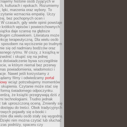
znajemy historie osób żyjących w
ch, kulturach i epokach. Rozumiemy
, lęki, marzenia oraz wybory. To
 czytanie wzmacnia empatię. Uczy
zej, bez pochopnych ocen i
 W czasach, gdy wiele opinii powstaje
e krótkich wpisów i powierzchownych
książka daje szansę na głębsze
drugim człowiekiem. Literatura może
unkcję terapeutyczną. Dla wielu osób
st sposobem na wyciszenie po trudnym
nie się od nadmiaru bodźców oraz
asnego rytmu. W ciszy, z książką w
 zwolnić i skupić się na jednej
To doświadczenie bywa szczególnie
ecie, w którym niemal bez przerwy
 nas powiadomienia, wiadomości i
cje. Nawet jeśli korzystamy z
glądamy filmy i odwiedzamy
portal
iowy
wciąż potrzebujemy momentów
 skupienia. Czytanie może stać się
ą formą świadomego odpoczynku.
ierdzą, że książki przegrywają dziś z
i technologiami. Trudno jednak
z tak uproszczoną oceną. Zmieniły się
 dostępu do treści. Obok tradycyjnych
owych pojawiły się e-booki i
które dla wielu osób stały się wygodną
 Dzięki nim można czytać lub słuchać
czas podróży, spaceru czy