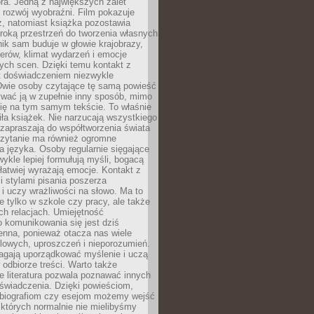
ra. Jedną z największych zalet
t rozwój wyobraźni. Film pokazuje
z, natomiast książka pozostawia
roką przestrzeń do tworzenia własnych
lnik sam buduje w głowie krajobrazy,
erów, klimat wydarzeń i emocje
ych scen. Dzięki temu kontakt z
est doświadczeniem niezwykle
Dwie osoby czytające tę samą powieść
wać ją w zupełnie inny sposób, mimo
się na tym samym tekście. To właśnie
iła książek. Nie narzucają wszystkiego
 zapraszają do współtworzenia świata
Czytanie ma również ogromne
a języka. Osoby regularnie sięgające
wykle lepiej formułują myśli, bogacą
 łatwiej wyrażają emocje. Kontakt z
 stylami pisania poszerza
i uczy wrażliwości na słowo. Ma to
e tylko w szkole czy pracy, ale także
h relacjach. Umiejętność
 komunikowania się jest dziś
enna, ponieważ otacza nas wiele
lowych, uproszczeń i nieporozumień.
agają uporządkować myślenie i uczą
odbiorze treści. Warto także
 literatura pozwala poznawać innych
doświadczenia. Dzięki powieściom,
 biografiom czy esejom możemy wejść
 których normalnie nie mielibyśmy