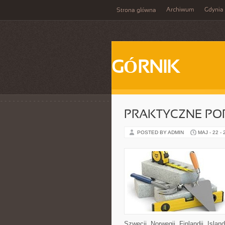
Archiwum
Gdynia
Strona główna
GÓRNIK
PRAKTYCZNE PO
POSTED BY ADMIN
MAJ - 22 -
Szwecji, Norwegii, Finlandii, Islan