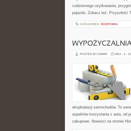
codziennego użytkowania, przygo
pojazdu. Zobacz też: Przyszłość T
CATEGORIES:
ROZRYWKA
WYPOŻYCZALNI
POSTED BY ADMIN
MAJ - 4 - 2
eksploatacji samochodów. To serw
aspektów korzystania z auta, od 
zakupowe. Nowości na stronie His