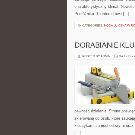
charakterystyczny klimat. Nowośc
Podróżnika. To internetowe […]
CATEGORIES:
MODA ULICZNA W R
DORABIANIE KL
POSTED BY ADMIN
MAJ - 21 -
pewność działania. Strona poświęc
skierowaną do osób, które szukaj
kluczykami samochodowymi oraz 
[…]