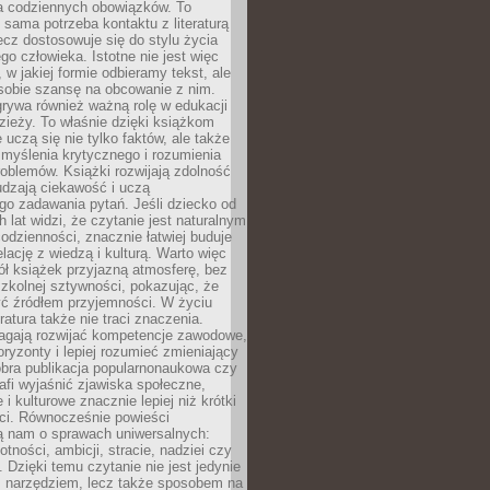
 codziennych obowiązków. To
 sama potrzeba kontaktu z literaturą
lecz dostosowuje się do stylu życia
o człowieka. Istotne nie jest więc
, w jakiej formie odbieramy tekst, ale
sobie szansę na obcowanie z nim.
rywa również ważną rolę w edukacji
dzieży. To właśnie dzięki książkom
 uczą się nie tylko faktów, ale także
i, myślenia krytycznego i rozumienia
oblemów. Książki rozwijają zdolność
udzają ciekawość i uczą
go zadawania pytań. Jeśli dziecko od
 lat widzi, że czytanie jest naturalnym
dzienności, znacznie łatwiej buduje
lację z wiedzą i kulturą. Warto więc
ł książek przyjazną atmosferę, bez
zkolnej sztywności, pokazując, że
ć źródłem przyjemności. W życiu
ratura także nie traci znaczenia.
agają rozwijać kompetencje zawodowe,
ryzonty i lepiej rozumieć zmieniający
obra publikacja popularnonaukowa czy
rafi wyjaśnić zjawiska społeczne,
i kulturowe znacznie lepiej niż krótki
eci. Równocześnie powieści
ą nam o sprawach uniwersalnych:
otności, ambicji, stracie, nadziei czy
. Dzięki temu czytanie nie jest jedynie
 narzędziem, lecz także sposobem na