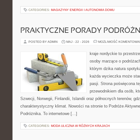
CATEGORIES:
MAGAZYNY ENERGII I AUTONOMIA DOMU
PRAKTYCZNE PORADY PODRÓŻN
POSTED BY ADMIN
MAJ - 22 - 2026
MOŻLIWOŚĆ KOMENTOWA
kraje nordyckie to przestrz
osoby marzące o podróżach
którym dzika natura spotyka
każda wycieczka może stać
pasji. Strona poświęcona t
przewodnikiem dla osób, kt
Szwecji, Norwegii, Finlandii, Islandii oraz północnych terenów, gdz
charakterystyczny klimat. Nowości na stronie to Podróże Aktywn
Podróżnika. To internetowe […]
CATEGORIES:
MODA ULICZNA W RÓŻNYCH KRAJACH