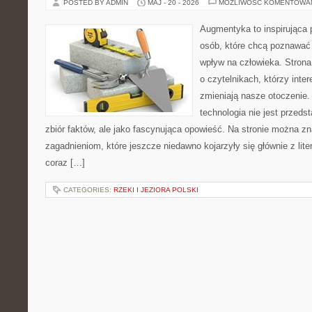
POSTED BY ADMIN
MAJ - 20 - 2026
MOŻLIWOŚĆ KOMENTOWA
Augmentyka to inspirująca p
osób, które chcą poznawać 
wpływ na człowieka. Strona
o czytelnikach, którzy inte
zmieniają nasze otoczenie.
technologia nie jest przeds
zbiór faktów, ale jako fascynująca opowieść. Na stronie można z
zagadnieniom, które jeszcze niedawno kojarzyły się głównie z liter
coraz […]
CATEGORIES:
RZEKI I JEZIORA POLSKI