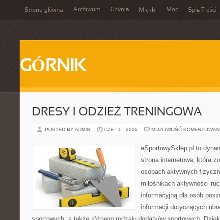
Archiwum
Gdynia
Moc
Strona główna
Miękki
Spis Treści
GÓRNIK
DRESY I ODZIEŻ TRENINGOWA
POSTED BY ADMIN
CZE - 1 - 2026
MOŻLIWOŚĆ KOMENTOWAN
eSportowySklep.pl to dynam
strona internetowa, która z
osobach aktywnych fizyczn
miłośnikach aktywności ruc
informacyjną dla osób pos
informacji dotyczących ubr
sportowych, a także różnego rodzaju dodatków sportowych. Dzięki