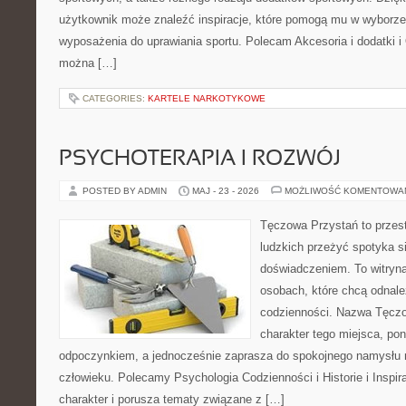
użytkownik może znaleźć inspiracje, które pomogą mu w wyborz
wyposażenia do uprawiania sportu. Polecam Akcesoria i dodatki i
można […]
CATEGORIES:
KARTELE NARKOTYKOWE
PSYCHOTERAPIA I ROZWÓJ
POSTED BY ADMIN
MAJ - 23 - 2026
MOŻLIWOŚĆ KOMENTOWA
Tęczowa Przystań to przest
ludzkich przeżyć spotyka s
doświadczeniem. To witryn
osobach, które chcą odnale
codzienności. Nazwa Tęczo
charakter tego miejsca, pon
odpoczynkiem, a jednocześnie zaprasza do spokojnego namysłu n
człowieku. Polecamy Psychologia Codzienności i Historie i Inspir
charakter i porusza tematy związane z […]