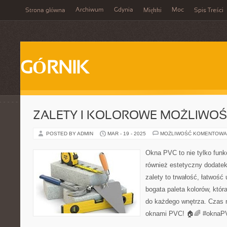
Archiwum
Gdynia
Moc
Strona główna
Miękki
Spis Treści
GÓRNIK
ZALETY I KOLOROWE MOŻLIWOŚC
POSTED BY ADMIN
MAR - 19 - 2025
MOŻLIWOŚĆ KOMENTOWA
Okna PVC to nie tylko funkc
również estetyczny dodate
zalety to trwałość, łatwość
bogata paleta kolorów, któ
do każdego wnętrza. Czas 
oknami PVC! 🏠🌈 #oknaPV