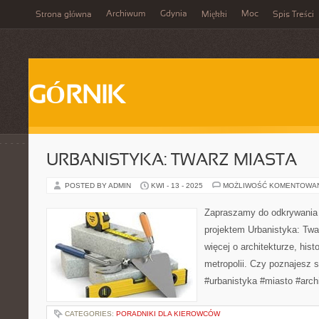
Archiwum
Gdynia
Moc
Strona główna
Miękki
Spis Treści
GÓRNIK
URBANISTYKA: TWARZ MIASTA
POSTED BY ADMIN
KWI - 13 - 2025
MOŻLIWOŚĆ KOMENTOWA
Zapraszamy do odkrywania
projektem Urbanistyka: Twa
więcej o architekturze, hist
metropolii. Czy poznajesz 
#urbanistyka #miasto #arch
CATEGORIES:
PORADNIKI DLA KIEROWCÓW