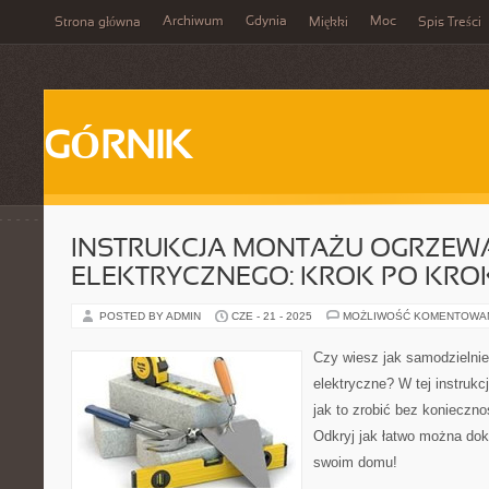
Archiwum
Gdynia
Moc
Strona główna
Miękki
Spis Treści
GÓRNIK
INSTRUKCJA MONTAŻU OGRZEW
ELEKTRYCZNEGO: KROK PO KRO
POSTED BY ADMIN
CZE - 21 - 2025
MOŻLIWOŚĆ KOMENTOWA
Czy wiesz jak samodzielni
elektryczne? W tej instrukc
jak to zrobić bez konieczn
Odkryj jak łatwo można doko
swoim domu!