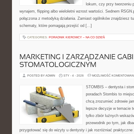
lokum, czy przy tworzeniu p
wynajem, flipping albo wieloletni wzrost wartości. Sednem RSGN.
połączona z metodyką działania. Zamiast ogólników znajdziesz tu 
schematy, które pomagają przejść od […]
CATEGORIES:
PORADNIK KIEROWCY – NA CO DZIEŃ
MARKETING I ZARZĄDZANIE GAB
STOMATOLOGICZNYM
POSTED BY ADMIN
STY - 4 - 2026
MOŻLIWOŚĆ KOMENTOWAN
STOMBIS – dentysta i stom
poradach Stombis to miejsc
chcą zrozumieć zdrowie ja
lepsze decyzje w temacie te
tylko zbiór luźnych wskazó
przewodnik po tym, jak dba
przygotować się do wizyty u dentysty i jak rozróżniać praktyczne