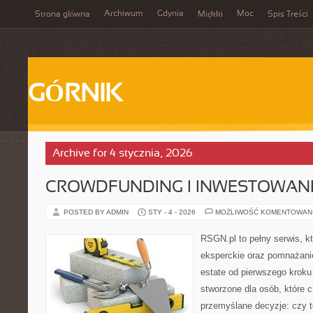
Archiwum
Gdynia
Moc
Strona główna
Miękki
Spis Treści
GÓRNIK
Archive for 4 stycznia, 2026
CROWDFUNDING I INWESTOWAN
POSTED BY ADMIN
STY - 4 - 2026
MOŻLIWOŚĆ KOMENTOWAN
RSGN.pl to pełny serwis, k
eksperckie oraz pomnażani
estate od pierwszego kroku 
stworzone dla osób, które
przemyślane decyzje: czy t