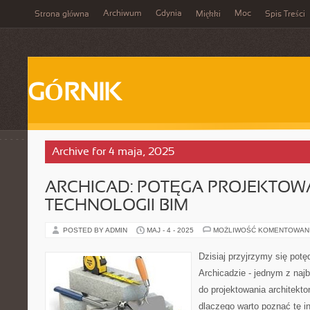
Archiwum
Gdynia
Moc
Strona główna
Miękki
Spis Treści
GÓRNIK
Archive for 4 maja, 2025
ARCHICAD: POTĘGA PROJEKTOW
TECHNOLOGII BIM
POSTED BY ADMIN
MAJ - 4 - 2025
MOŻLIWOŚĆ KOMENTOWAN
Dzisiaj przyjrzymy się potę
Archicadzie - jednym z najb
do projektowania architekt
dlaczego warto poznać tę in